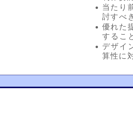
当たり
討すべ
優れた
するこ
デザイ
算性に