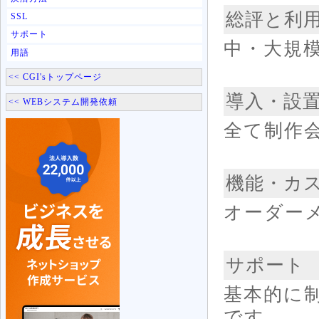
総評と利
SSL
サポート
中・大規
用語
<< CGI'sトップページ
導入・設
<< WEBシステム開発依頼
全て制作
機能・カ
オーダー
サポート
基本的に
です。