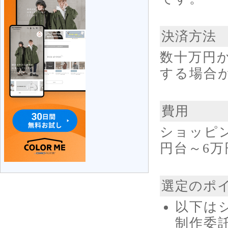
決済方法
数十万円
する場合
費用
ショッピ
円台～6万
選定のポ
以下は
制作委